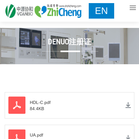
EN
DENUO注册证
HDL-C.pdf
84.4KB
UA.pdf