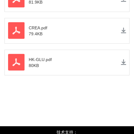
81.9KB
CREA.pdf
79.4KB
HK-GLU.pdf
80KB
技术支持：